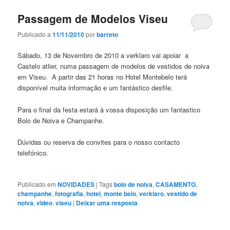
Passagem de Modelos Viseu
Publicado a
11/11/2010
por
barreto
Sábado, 13 de Novembro de 2010 a verklaro vai apoiar a
Castelo atlier, numa passagem de modelos de vestidos de noiva
em Viseu. A partir das 21 horas no Hotel Montebelo terá
disponível muita informação e um fantástico desfile.
Para o final da festa estará à vossa disposição um fantastico
Bolo de Noiva e Champanhe.
Dúvidas ou reserva de convites para o nosso contacto
telefónico.
Publicado em
NOVIDADES
|
Tags
bolo de noiva
,
CASAMENTO
,
champanhe
,
fotografia
,
hotel
,
monte belo
,
verklaro
,
vestido de
noiva
,
video
,
viseu
|
Deixar uma resposta