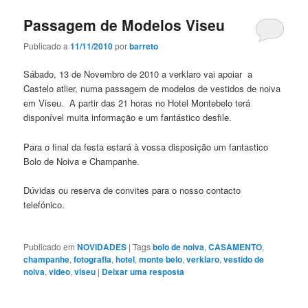
Passagem de Modelos Viseu
Publicado a
11/11/2010
por
barreto
Sábado, 13 de Novembro de 2010 a verklaro vai apoiar a
Castelo atlier, numa passagem de modelos de vestidos de noiva
em Viseu. A partir das 21 horas no Hotel Montebelo terá
disponível muita informação e um fantástico desfile.
Para o final da festa estará à vossa disposição um fantastico
Bolo de Noiva e Champanhe.
Dúvidas ou reserva de convites para o nosso contacto
telefónico.
Publicado em
NOVIDADES
|
Tags
bolo de noiva
,
CASAMENTO
,
champanhe
,
fotografia
,
hotel
,
monte belo
,
verklaro
,
vestido de
noiva
,
video
,
viseu
|
Deixar uma resposta